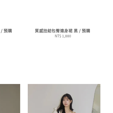
/ 預購
質感扭結包臀連身裙 黑 / 預購
NT$ 1,880
Regular
price