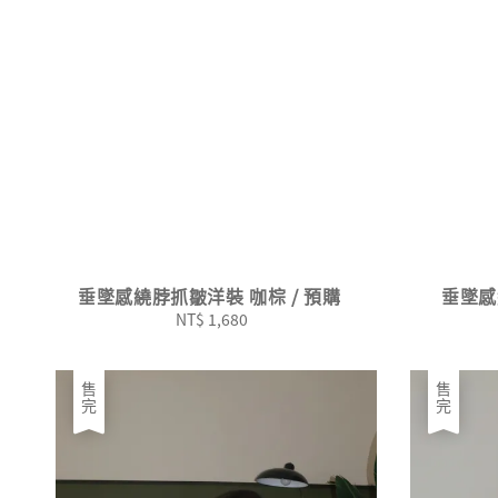
垂墜感繞脖抓皺洋裝 咖棕 / 預購
垂墜感
NT$ 1,680
Regular
price
售完
售完