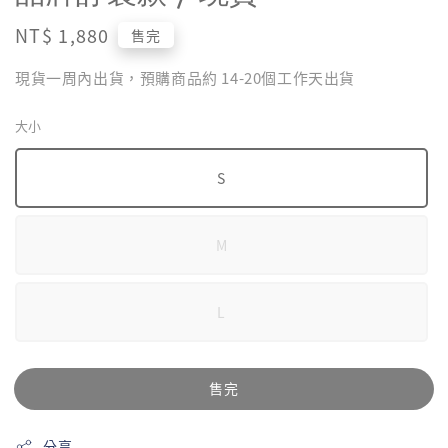
Regular
NT$ 1,880
售完
price
現貨一周內出貨，預購商品約 14-20個工作天出貨
大小
S
M
L
售完
分享