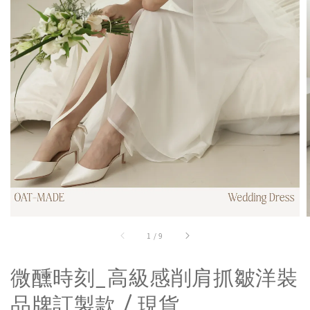
1
/
9
微醺時刻_高級感削肩抓皺洋裝
品牌訂製款 / 現貨