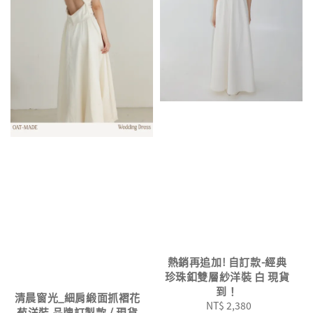
熱銷再追加! 自訂款-經典
珍珠釦雙層紗洋裝 白 現貨
到！
清晨窗光_細肩緞面抓褶花
NT$ 2,380
Regular
苞洋裝 品牌訂製款 / 現貨