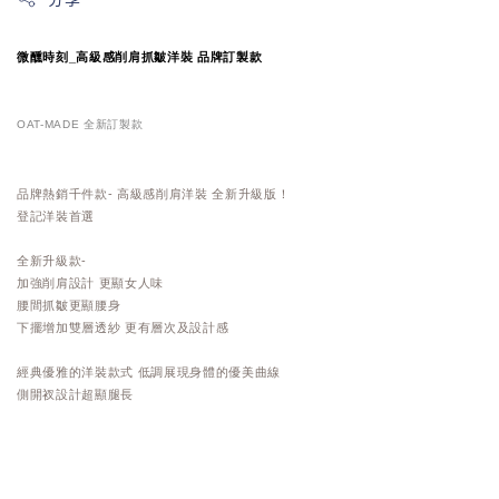
微醺時刻_高級感削肩抓皺洋裝 品牌訂製款
OAT-MADE 全新訂製款
品牌熱銷千件款- 高級感削肩洋裝 全新升級版！
登記洋裝首選
全新升級款-
加強削肩設計 更顯女人味
腰間抓皺更顯腰身
下擺增加雙層透紗 更有層次及設計感
經典優雅的洋裝款式 低調展現身體的優美曲線
側開衩設計超顯腿長