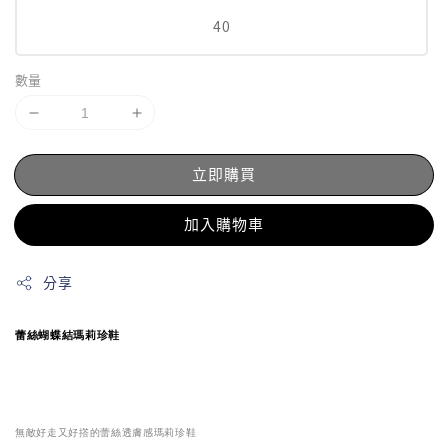
40
數量
立即購買
加入購物車
分享
蕾絲蝴蝶結瑪莉珍鞋
無敵好走又好撘的蕾絲透膚感瑪莉珍鞋