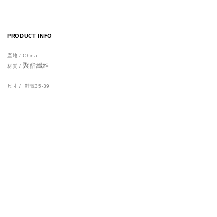
PRODUCT INFO
產地 / China
聚酯纖維
材質 /
尺寸 / 鞋號35-39