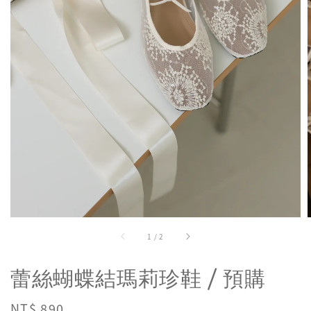
1
/
2
蕾絲蝴蝶結瑪莉珍鞋 / 預購
Regular
NT$ 890