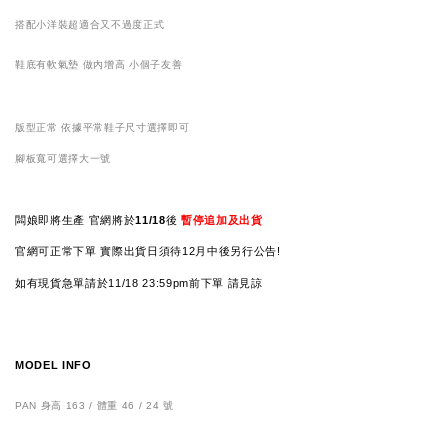
搭配小洋裝超適合又不過度正式
鞋底有軟氣墊 做內增高 小個子友善
版型正常 依據平常鞋子尺寸選擇即可
腳板寬可選擇大一號
闆娘即將生產 官網將於
11/18
後
暫停追加及出貨
官網可正常下單 實際出貨日須待
12月中後另行公告!
如有現貨急單請於11/18
23:59pm前下單 請見諒
MODEL INFO
PAN 身高 163 / 體重 46 / 24 號