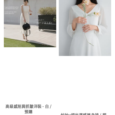
高級感削肩抓皺洋裝 - 白 /
預購
紗袖v領光澤感連身裙 / 預