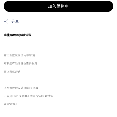
加入購物車
分享
垂墜感繞脖抓皺洋裝
彈力垂墜度極佳 孕婦友善
布料是有點涼感垂墜的材質
穿上透氣
舒適
上身做繞脖設計 胸前有抓皺
不論是日常 或參加正式場合活動 婚禮等
皆非常適合~