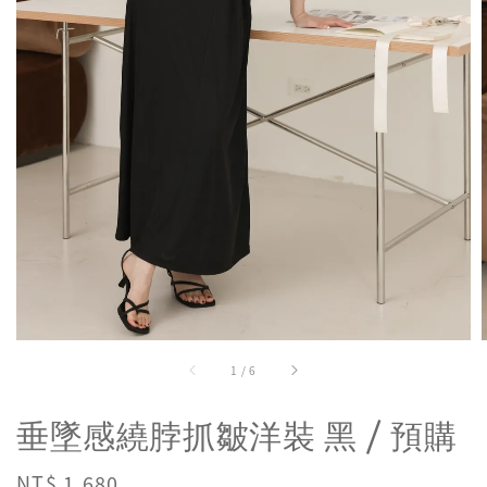
1
/
6
垂墜感繞脖抓皺洋裝 黑 / 預購
Regular
NT$ 1,680