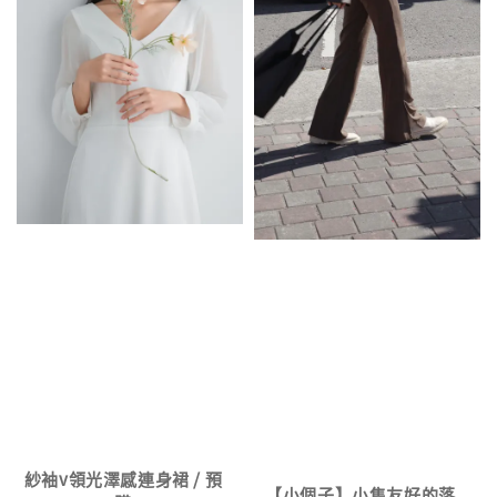
紗袖v領光澤感連身裙 / 預
【小個子】小隻友好的落