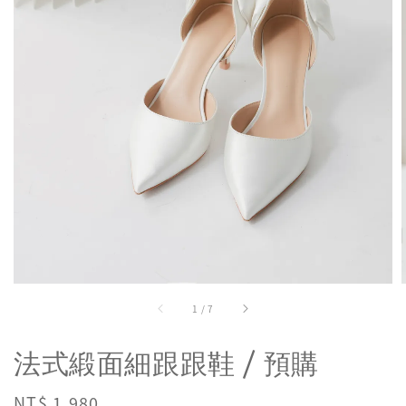
1
/
7
法式緞面細跟跟鞋 / 預購
Regular
NT$ 1,980