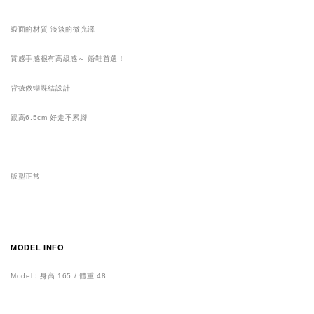
緞面的材質 淡淡的微光澤
質感手感很有高級感～ 婚鞋首選！
背後做蝴蝶結設計
跟高6.5cm 好走不累腳
版型正常
MODEL INFO
Model：身高 165 / 體重 48