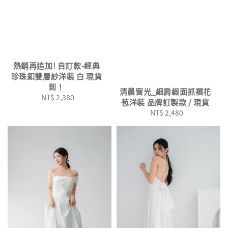
熱銷再追加! 自訂款-經典
珍珠釦雙層紗洋裝 白 現貨
到！
清晨窗光_細肩緞面抓褶花
NT$ 2,380
Regular
苞洋裝 品牌訂製款 / 現貨
price
NT$ 2,480
Regular
price