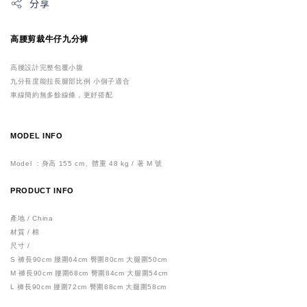
分享
高腰剪裁牛仔九分褲
高腰設計完整包覆小腹
九分長度能拉長腿部比例
小個子適合
車線簡約無多餘線條，更好搭配
MODEL INFO
Model ：身高 155 cm、體重 48 kg / 著 M 號
PRODUCT INFO
產地 / China
材質 / 棉
尺寸 /
S 褲長90cm 腰圍64cm 臀圍80cm 大腿圍50cm
M 褲長90cm 腰圍68cm 臀圍84cm 大腿圍54cm
L 褲長90cm 腰圍72cm 臀圍88cm 大腿圍58cm