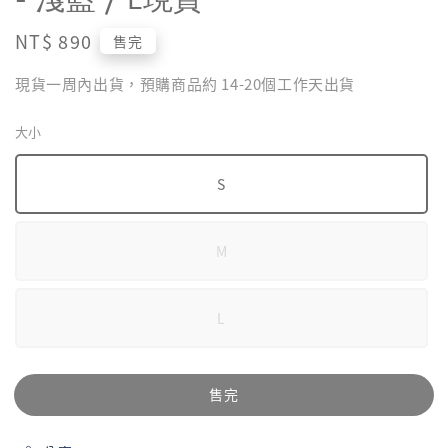
Regular
NT$ 890
售完
price
現貨一周內出貨，預購商品約 14-20個工作天出貨
大小
S
M
L
售完