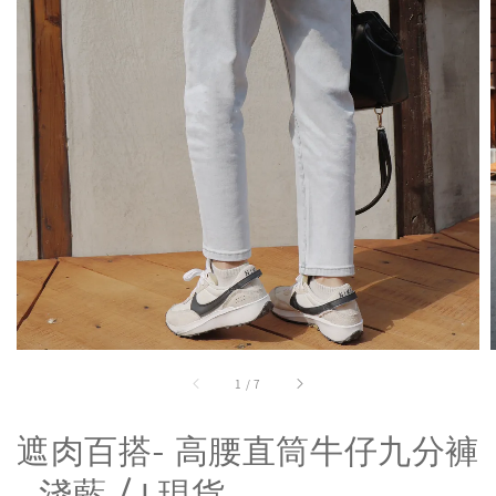
1
/
7
遮肉百搭- 高腰直筒牛仔九分褲
- 淺藍 / L現貨