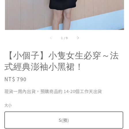
1
/
9
【小個子】小隻女生必穿～法
式經典澎袖小黑裙！
Regular
NT$ 790
price
現貨一周內出貨，預購商品約 14-20個工作天出貨
大小
S(預)