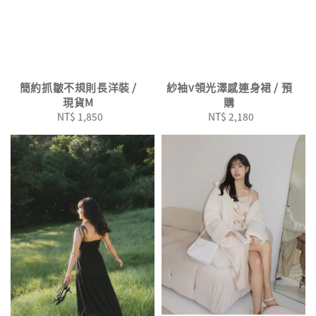
簡約抓皺不規則長洋裝 /
紗袖v領光澤感連身裙 / 預
現貨M
購
NT$ 1,850
Regular
NT$ 2,180
Regular
price
price