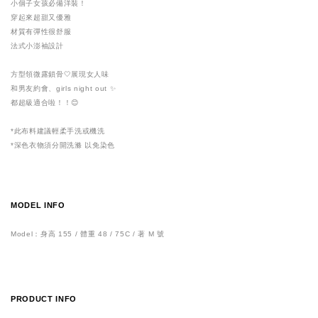
小個子女孩必備洋裝！
穿起來超甜又優雅
材質有彈性很舒服
法式小澎袖設計
方型領微露鎖骨🤍展現女人味
和男友約會、girls night out ✨
都超級適合啦！！😊
*此布料建議輕柔手洗或機洗
*深色衣物須分開洗滌 以免染色
MODEL INFO
Model：身高 155 / 體重 48 / 75C / 著 M 號
PRODUCT INFO