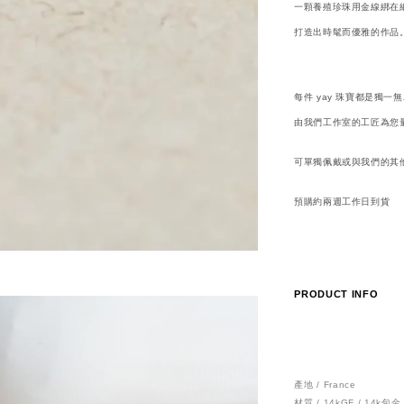
一顆養殖珍珠用金線綁在
打造出時髦而優雅的作品
每件 yay 珠寶都是獨一
由我們工作室的工匠為您量身
可單獨佩戴或與我們的其
預購約兩週工作日到貨
PRODUCT INFO
產地 / France
材質 / 14kGF / 14k包金